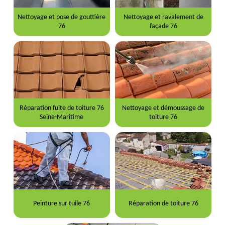
Nettoyage et pose de gouttière
Nettoyage et ravalement de
76
façade 76
Réparation fuite de toiture 76
Nettoyage et démoussage de
Seine-Maritime
toiture 76
Peinture sur tuile 76
Réparation de toiture 76