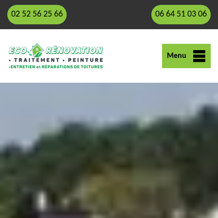
02 52 56 25 66
06 64 51 03 06
Menu