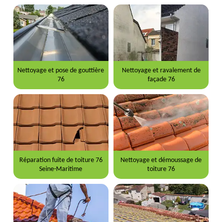
Nettoyage et pose de gouttière
Nettoyage et ravalement de
76
façade 76
Réparation fuite de toiture 76
Nettoyage et démoussage de
Seine-Maritime
toiture 76