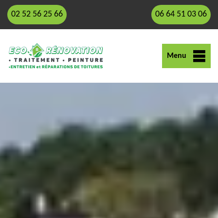
02 52 56 25 66
06 64 51 03 06
Menu