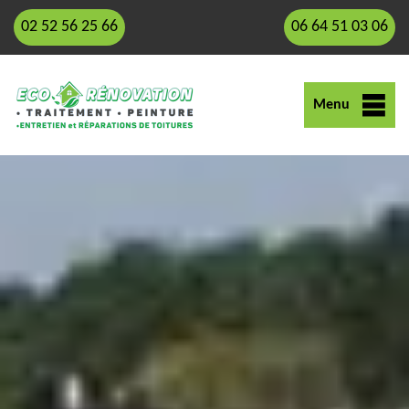
02 52 56 25 66
06 64 51 03 06
Menu