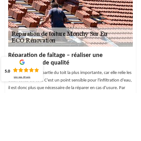
Réparation de faîtage – réaliser une
intervention de qualité
5.0
Le faîtage est une partie du toit la plus importante, car elle relie les
Lire nos
39
avis
deux côtés du toit. C'est un point sensible pour l'infiltration d'eau,
il est donc plus que nécessaire de la réparer en cas d'usure. Par
conséquent, appelez nos couvreurs pour la réparation de faîtage.
Ils ont les différentes techniques capables de réparer votre toit
avec soin. Pour cela, dès que vous constatez que la faîtière de
votre maison présente des dommages, n’hésitez pas à contacter
pour les travaux nécessaires.