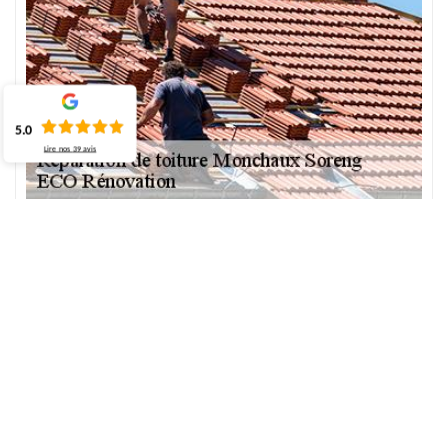
5.0
Lire nos
39
avis
Réparation de tuile à Monchaux Soreng
Spécialistes de la toiture, nous sommes disponibles pour tout
travail concernant le dépannage de toit. Pour une réparation
réussie des tuiles et des ardoises, nos experts sont disponibles
pour les réparer ou les remplacer si nécessaire. Pour une tuile de
haute performance, n'hésitez pas à choisir la solution adaptée à
votre demande. Nous proposons pour cela des services de haute
qualité pour donner une belle esthétique à votre toit. Au service
de tout 76340 et de ses villes, notre équipe est à votre service.