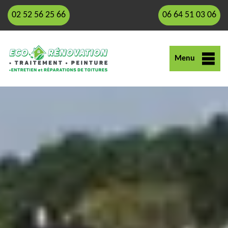
02 52 56 25 66
06 64 51 03 06
Menu