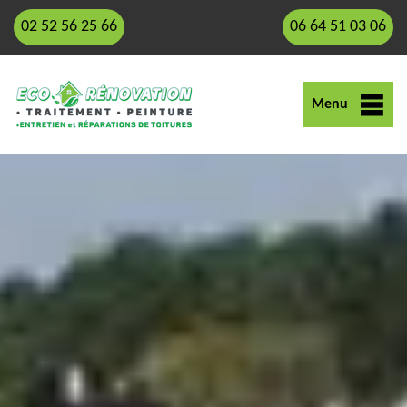
02 52 56 25 66
06 64 51 03 06
Menu