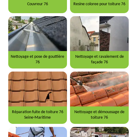
Couvreur 76
Resine coloree pour toiture 76
Nettoyage et pose de gouttière
Nettoyage et ravalement de
76
façade 76
Réparation fuite de toiture 76
Nettoyage et démoussage de
Seine-Maritime
toiture 76