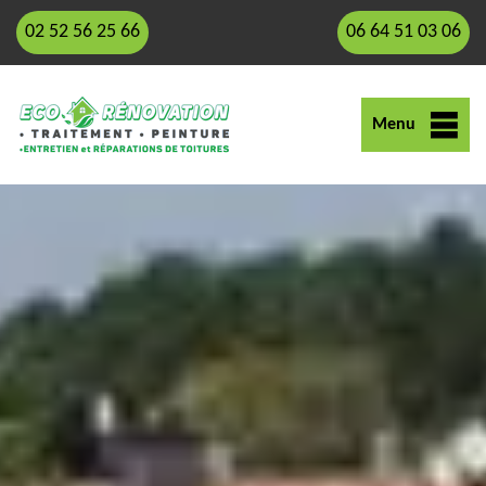
02 52 56 25 66
06 64 51 03 06
Menu