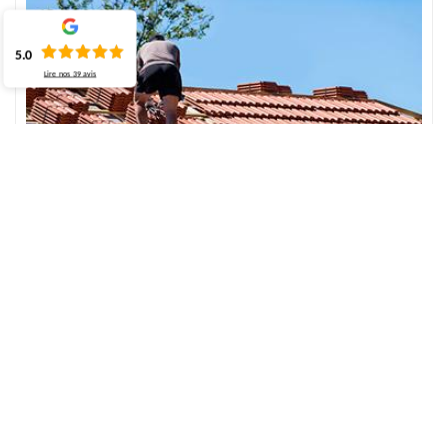
5.0
Lire nos
39
avis
Garantissez à l’artisan la réparation de fuite de
toiture à Mayville
La fuite de toiture est l’un des problèmes qui peuvent se passer
sur la toiture. Donc, quand cela apparaît, c’est mieux de la réparer
vite afin que ce problème ne s’étende pas. Alors, vous cherchez de