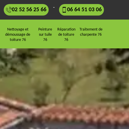
-
02 52 56 25 66
06 64 51 03 06
Nettoyage et
Peinture
Réparation
Traitement de
démoussage de
sur tuile
de toiture
charpente 76
toiture 76
76
76