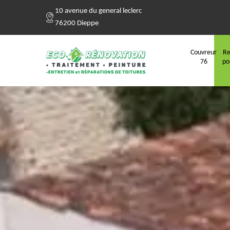
10 avenue du general leclerc
76200 Dieppe
Couvreur
Re
76
po