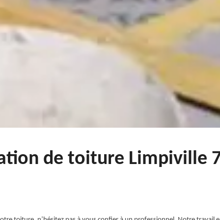
ation de toiture Limpiville
otre toiture, n’hésitez pas à vous confier à un professionnel. Notre travail 