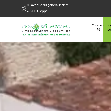
10 avenue du general leclerc
76200 Dieppe
Couvreur
Re
76
po