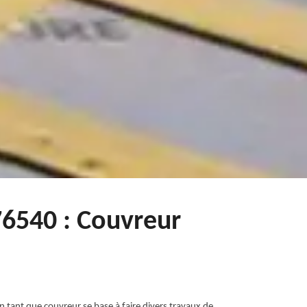
 76540 : Couvreur
en tant que couvreur se base à faire divers travaux de