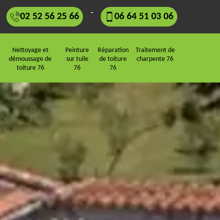
-
02 52 56 25 66
06 64 51 03 06
Nettoyage et
Peinture
Réparation
Traitement de
démoussage de
sur tuile
de toiture
charpente 76
toiture 76
76
76