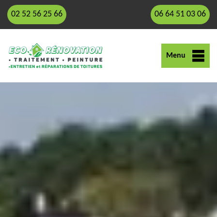
02 52 56 25 66
06 64 51 03 06
Menu