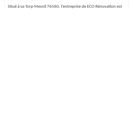
Situé à Le Torp Mesnil 76560, l’entreprise de ECO Rénovation est
une entreprise spécialisée dans la réparation de toiture. Elle
dispose de solide expérience dans ce domaine depuis plusieurs
années. Grâces à se équipes professionnelles qui ont de fortes
compétences et de bonnes connaissances avec de matériel
professionnel qui suit la norme. Votre toiture sera bien rénovée
comme neuve. Alors, faites à appel à ECO Rénovation qui se
localise dans Le Torp Mesnil 76560. Et choisissez ses équipes
professionnelles pour la réparation de votre toiture et vous aurez
la bonne transformation et la meilleure étanchéité sur votre
toiture.