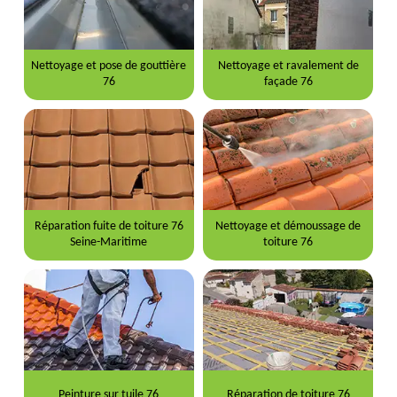
Nettoyage et pose de gouttière
Nettoyage et ravalement de
76
façade 76
Réparation fuite de toiture 76
Nettoyage et démoussage de
Seine-Maritime
toiture 76
Peinture sur tuile 76
Réparation de toiture 76