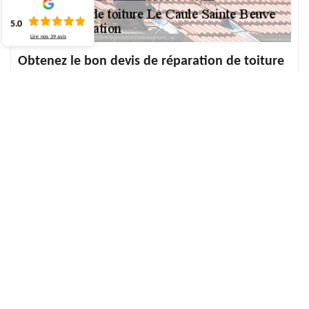
5.0
Lire nos
39
avis
Obtenez le bon devis de réparation de toiture
à Le Caule Sainte Beuve
Avant d’entamer un projet, c’est primordial de savoir en avance le
devis pour se bien prévoir au budget et à la diverse dépense
imprévue. D’ailleurs, pour avoir un bon devis pour la réparation de
toiture, il est préférable de se renseigner auprès de l’expert pour
avoir l’assurance de procéder ce travail en toute tranquillité. Alors,
ECO Rénovation est à votre écoute pour vous donner toutes les
informations complètes et précises sur le devis de réparation de
toiture. Donc, contactez vite ECO Rénovation qui se réside dans Le
Caule Sainte Beuve 76390. Et rassurez à son expert d’obtenir ce
bon devis pour vos travaux qui concernent la réparation de
toiture.