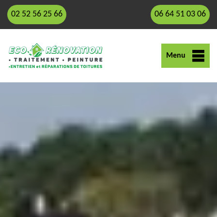
02 52 56 25 66
06 64 51 03 06
Menu