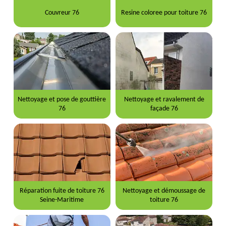
Couvreur 76
Resine coloree pour toiture 76
Nettoyage et pose de gouttière
Nettoyage et ravalement de
76
façade 76
Réparation fuite de toiture 76
Nettoyage et démoussage de
Seine-Maritime
toiture 76