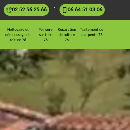
-
02 52 56 25 66
06 64 51 03 06
Nettoyage et
Peinture
Réparation
Traitement de
démoussage de
sur tuile
de toiture
charpente 76
toiture 76
76
76