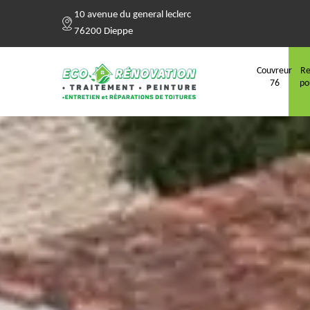
10 avenue du general leclerc
76200 Dieppe
Couvreur
Re
76
po