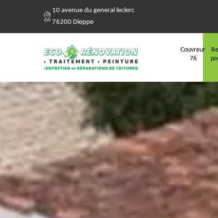
10 avenue du general leclerc
76200 Dieppe
Couvreur
Re
76
po