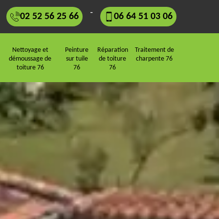
-
02 52 56 25 66
06 64 51 03 06
Nettoyage et
Peinture
Réparation
Traitement de
démoussage de
sur tuile
de toiture
charpente 76
toiture 76
76
76