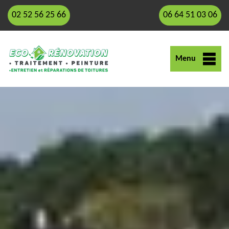
02 52 56 25 66
06 64 51 03 06
Menu