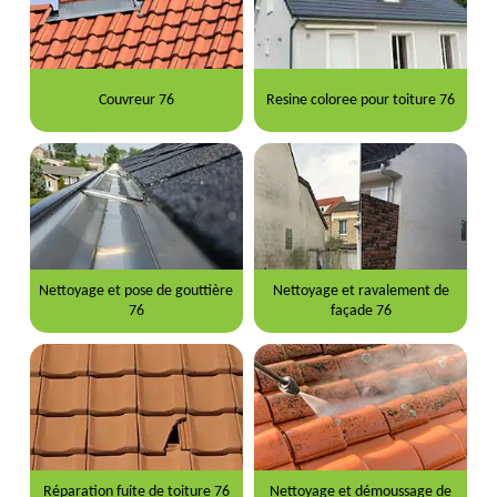
Couvreur 76
Resine coloree pour toiture 76
Nettoyage et pose de gouttière
Nettoyage et ravalement de
76
façade 76
Réparation fuite de toiture 76
Nettoyage et démoussage de