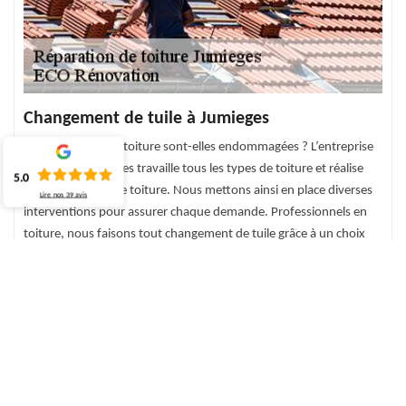
Changement de tuile à Jumieges
Les tuiles de votre toiture sont-elles endommagées ? L’entreprise
couvreur à Jumieges travaille tous les types de toiture et réalise
5.0
tout dépannage de toiture. Nous mettons ainsi en place diverses
Lire nos
39
avis
interventions pour assurer chaque demande. Professionnels en
toiture, nous faisons tout changement de tuile grâce à un choix
judicieux de nouvelle tuile ou des tuiles adéquates avec votre
toiture. En activité sur tout 76480, notre équipe assure des
interventions fiables et de qualité. Le devis gratuit sera ainsi offert
à tous ceux qui ont en besoin (formulaire en ligne).