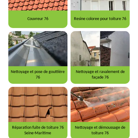
Couvreur 76
Resine coloree pour toiture 76
Nettoyage et pose de gouttière
Nettoyage et ravalement de
76
façade 76
Réparation fuite de toiture 76
Nettoyage et démoussage de
Seine-Maritime
toiture 76