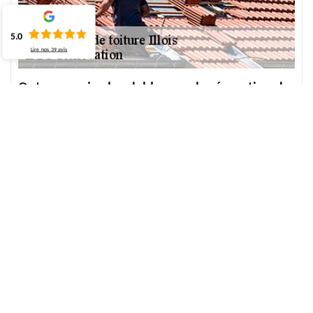
5.0
Lire nos
39
avis
Optez au prix abordable pour la réparation de
toiture à Illois
Vous pensez à effectuer la réparation de toiture, or que vous
hésitez encore parce que vous n’avez pas d’information suffisante
et de renseignement exact sur le prix de réparation de toiture.
Alors, ECO Rénovation est à votre écoute pour vous répondre et
vous donner la meilleure offre de prix. En plus, la demande de
devis et de tarif est gratuite et cela ne vous engage à rien. Donc,
pour plus d’information, veuillez contacter ECO Rénovation qui
s’implante à Illois 76390. Et optez à son prix qui est abordable
pour la réparation de toiture.