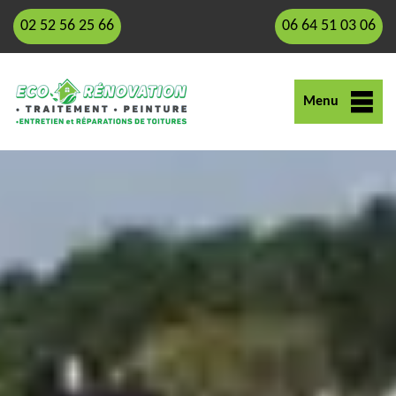
02 52 56 25 66
06 64 51 03 06
Menu