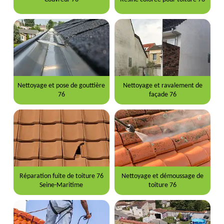
Nettoyage et pose de gouttière
Nettoyage et ravalement de
76
façade 76
Réparation fuite de toiture 76
Nettoyage et démoussage de
Seine-Maritime
toiture 76