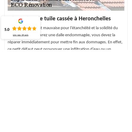
Réparation de tuile cassée à Heronchelles
Une tuile cassée est mauvaise pour l’étanchéité et la solidité du
5.0
toit. Si vous découvrez une dalle endommagée, vous devez la
Lire nos
39
avis
réparer immédiatement pour mettre fin aux dommages. En effet,
ce petit défaut peut provoquer une infiltration d’eau ou un
problème d’humidité. Le remplacement de cette tuile peut
permettre à votre toit de durer plus longtemps. Pour cela, au
service de toute intervention pour un changement de tuile à
Heronchelles et ses environs, nous sommes à disposition de toute
demande.