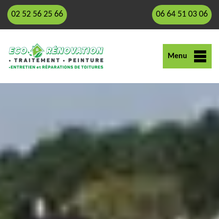
02 52 56 25 66
06 64 51 03 06
Menu