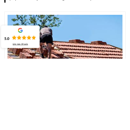
5.0
Lire nos
39
avis
Choisissez l’entreprise de réparation de toiture
à Hautot Le Vatois
Situé à Hautot Le Vatois 76190, l’entreprise de ECO Rénovation