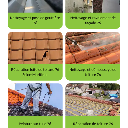
Nettoyage et pose de gouttière
Nettoyage et ravalement de
76
façade 76
Réparation fuite de toiture 76
Nettoyage et démoussage de
Seine-Maritime
toiture 76
Peinture sur tuile 76
Réparation de toiture 76