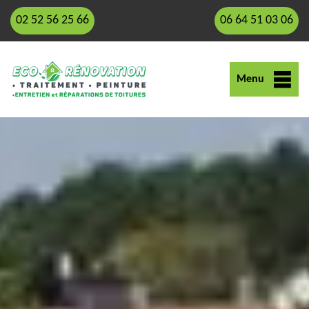
02 52 56 25 66
06 64 51 03 06
Menu