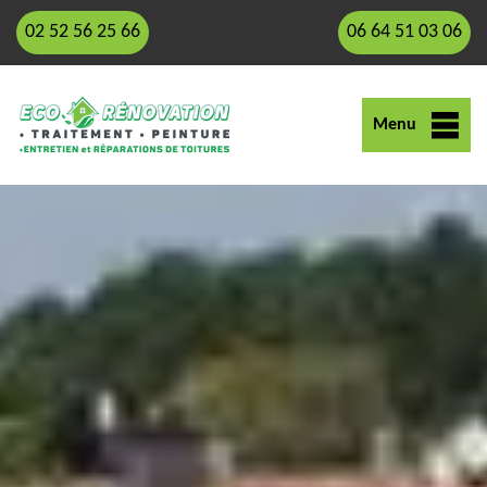
02 52 56 25 66
06 64 51 03 06
Menu