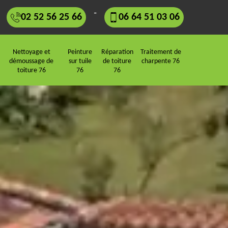
-
02 52 56 25 66
06 64 51 03 06
Nettoyage et
Peinture
Réparation
Traitement de
démoussage de
sur tuile
de toiture
charpente 76
toiture 76
76
76