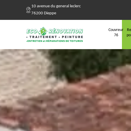
10 avenue du general leclerc
76200 Dieppe
Couvreur
Re
76
po