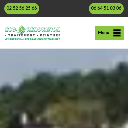
02 52 56 25 66
06 64 51 03 06
Menu