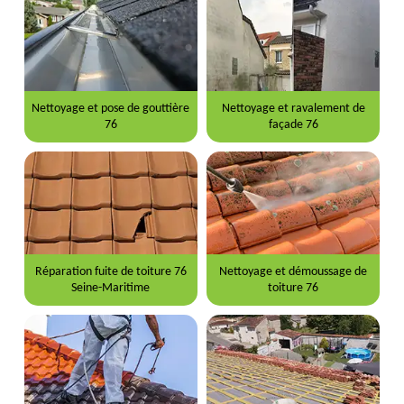
Nettoyage et pose de gouttière
Nettoyage et ravalement de
76
façade 76
Réparation fuite de toiture 76
Nettoyage et démoussage de
Seine-Maritime
toiture 76