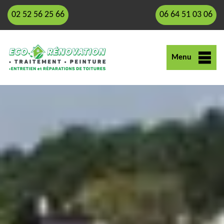
02 52 56 25 66
06 64 51 03 06
Menu