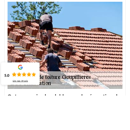
5.0
Lire nos
39
avis
Optez au prix abordable pour la réparation de
toiture à Goupillieres
Vous pensez à effectuer la réparation de toiture, or que vous
hésitez encore parce que vous n’avez pas d’information suffisante
et de renseignement exact sur le prix de réparation de toiture.