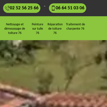
-
02 52 56 25 66
06 64 51 03 06
Nettoyage et
Peinture
Réparation
Traitement de
démoussage de
sur tuile
de toiture
charpente 76
toiture 76
76
76