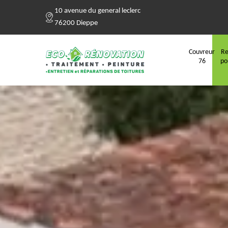
10 avenue du general leclerc
76200 Dieppe
Couvreur
Re
76
po