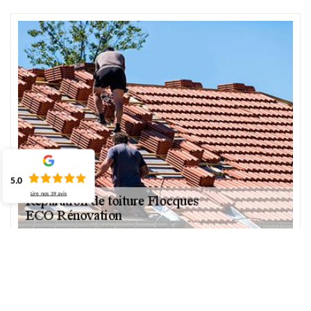
5.0
Lire nos
39
avis
Comment réaliser une réparation de toiture ?
Faire un dépannage de toit demande souvent une habilité à
travailler de façon efficace et précise. Cette intervention permet
alors de dépanner efficacement les fuites de toit, les infiltrations,