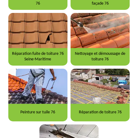
76
façade 76
Réparation fuite de toiture 76
Nettoyage et démoussage de
Seine-Maritime
toiture 76
Peinture sur tuile 76
Réparation de toiture 76