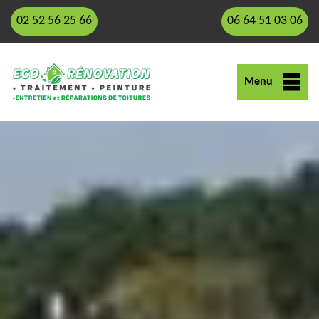
02 52 56 25 66
06 64 51 03 06
Menu