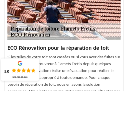
ECO Rénovation pour la réparation de toit
Si les tuiles de votre toit sont cassées ou si vous avez des fuites sur
votre toit, société couvreur à Flamets Fretils depuis quelques
années, ECO Rénovation réalise une évaluation pour réaliser le
5.0
dépannage de toit approprié à toute demande. Pour chaque
Lire nos
39
avis
besoin de réparation de toit, nous en avons la solution
appropriée. Afin d’obtenir un résultat professionnel, n’hésitez pas
à faire appel à un professionnel dans le domaine. Grâce à la
réalisation de notre équipe, nous assurons des services de qualité.