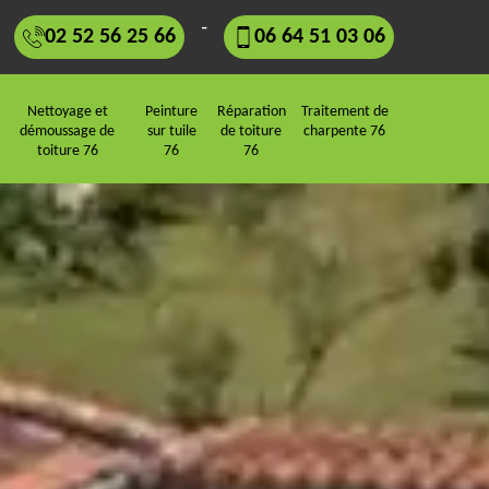
-
02 52 56 25 66
06 64 51 03 06
Nettoyage et
Peinture
Réparation
Traitement de
démoussage de
sur tuile
de toiture
charpente 76
toiture 76
76
76