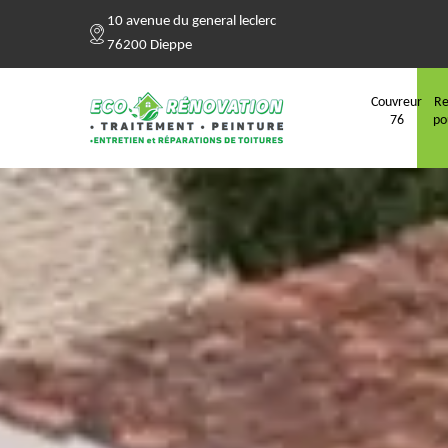
10 avenue du general leclerc
76200 Dieppe
Couvreur
Re
76
po