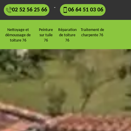
-
02 52 56 25 66
06 64 51 03 06
Nettoyage et
Peinture
Réparation
Traitement de
démoussage de
sur tuile
de toiture
charpente 76
toiture 76
76
76