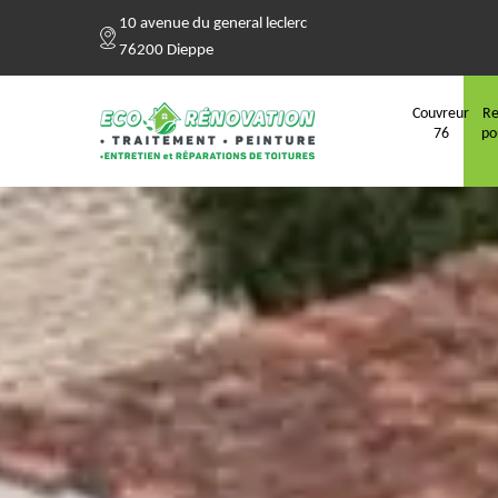
10 avenue du general leclerc
76200 Dieppe
Couvreur
Re
76
po