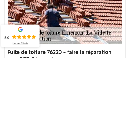
5.0
Lire nos
39
avis
Fuite de toiture 76220 – faire la réparation
avec ECO Rénovation
La fuite de toiture est un dommage qui ne se voit que lorsque les
signes extérieurs apparaissent. Ces signes se traduisent le plus
souvent par des traces sur les murs, sur le plafond. Dans ce cas, la
recherche de l’origine de la fuite doit faire l’objet d’une étude
minutieuse. Il faut alors une procédure à suivre pour la réparation
de fuite adéquate. Si le dégât est présent depuis quelques temps,
il y a peut-être déjà des eaux stagnantes dans la partie du toit.