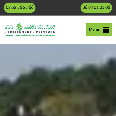
02 52 56 25 66
06 64 51 03 06
Menu