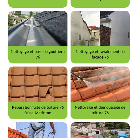
Nettoyage et pose de gouttière
Nettoyage et ravalement de
76
façade 76
Réparation fuite de toiture 76
Nettoyage et démoussage de
Seine-Maritime
toiture 76