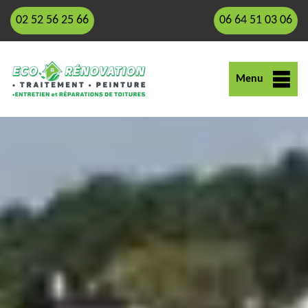
02 52 56 25 66
06 64 51 03 06
Menu