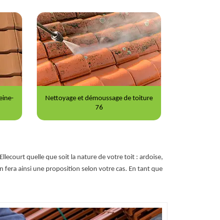
iture
Peinture sur tuile 76
Répara
llecourt quelle que soit la nature de votre toit : ardoise,
fera ainsi une proposition selon votre cas. En tant que