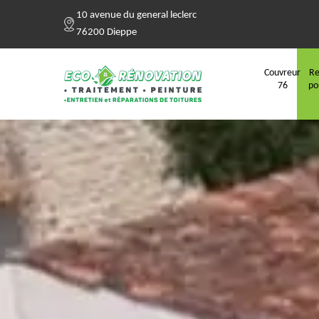
10 avenue du general leclerc
76200 Dieppe
Couvreur
Re
76
po