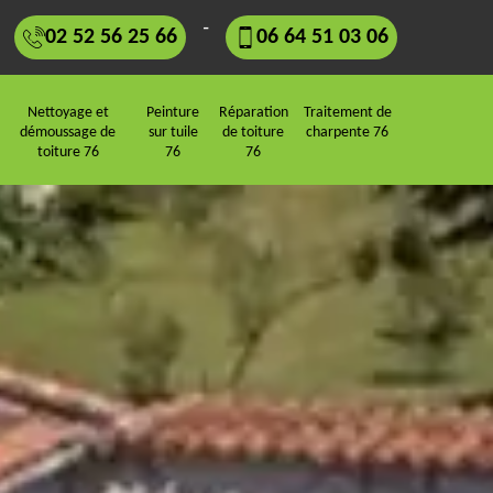
-
02 52 56 25 66
06 64 51 03 06
Nettoyage et
Peinture
Réparation
Traitement de
démoussage de
sur tuile
de toiture
charpente 76
toiture 76
76
76