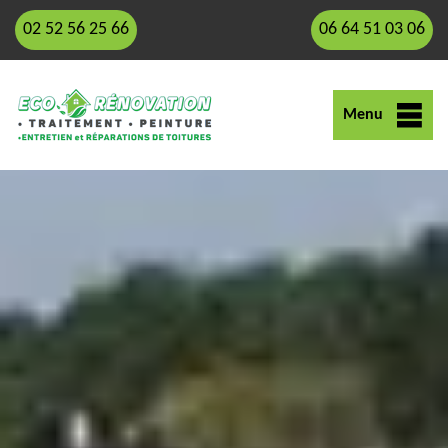
02 52 56 25 66
06 64 51 03 06
Menu