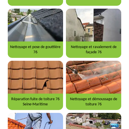
Nettoyage et pose de gouttière
Nettoyage et ravalement de
76
façade 76
Réparation fuite de toiture 76
Nettoyage et démoussage de
Seine-Maritime
toiture 76