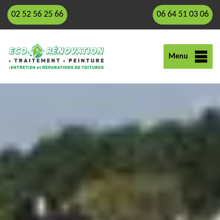
02 52 56 25 66
06 64 51 03 06
Menu