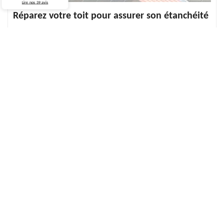
Lire nos
39
avis
Réparez votre toit pour assurer son étanchéité
Afin de garder la tenue du toit, il est important de faire la
réparation lorsque des dégâts se présentent. Pour une toiture de
qualité, confiez le dépannage de votre toit à un professionnel.
Avec nos services, vous pouvez avoir un devis gratuit, un tarif à la
hauteur de tout budget. Pour toutes de toiture à Dieppedalle
Croisset, notre équipe ECO Rénovation propose notre savoir-faire.
Présent pour toute structure de toit, notre spécialité est d’offrir
des services de qualité et assurés pour toute demande.