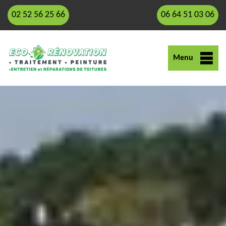
02 52 56 25 66
06 64 51 03 06
Menu