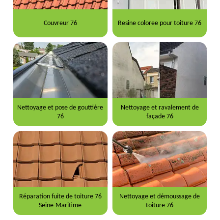
Couvreur 76
Resine coloree pour toiture 76
Nettoyage et pose de gouttière
Nettoyage et ravalement de
76
façade 76
Réparation fuite de toiture 76
Nettoyage et démoussage de
Seine-Maritime
toiture 76