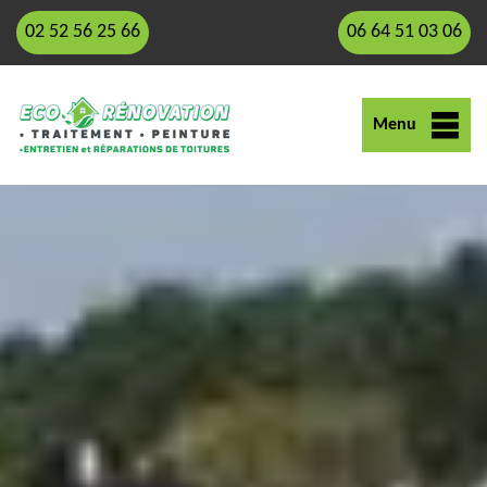
02 52 56 25 66
06 64 51 03 06
Menu