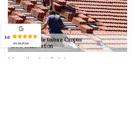
5.0
Lire nos
39
avis
Réparation de tuile à Cropus
Spécialistes de la toiture, nous sommes disponibles pour tout
travail concernant le dépannage de toit. Pour une réparation
réussie des tuiles et des ardoises, nos experts sont disponibles
pour les réparer ou les remplacer si nécessaire. Pour une tuile de
haute performance, n'hésitez pas à choisir la solution adaptée à
votre demande. Nous proposons pour cela des services de haute
qualité pour donner une belle esthétique à votre toit. Au service
de tout 76720 et de ses villes, notre équipe est à votre service.