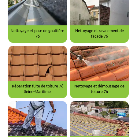
Nettoyage et pose de gouttière
Nettoyage et ravalement de
76
façade 76
Réparation fuite de toiture 76
Nettoyage et démoussage de
Seine-Maritime
toiture 76