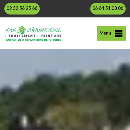
02 52 56 25 66
06 64 51 03 06
Menu