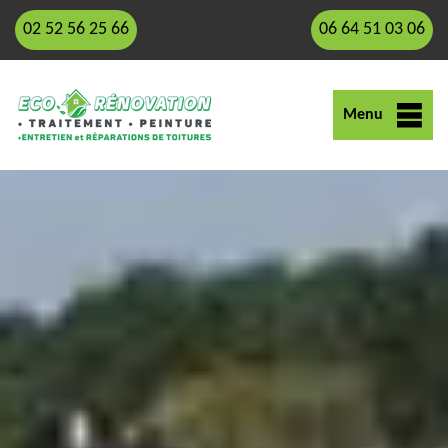
02 52 56 25 66
06 64 51 03 06
Menu