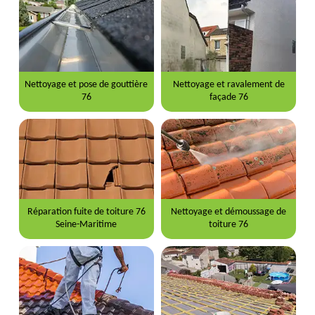
Nettoyage et pose de gouttière
Nettoyage et ravalement de
76
façade 76
Réparation fuite de toiture 76
Nettoyage et démoussage de
Seine-Maritime
toiture 76