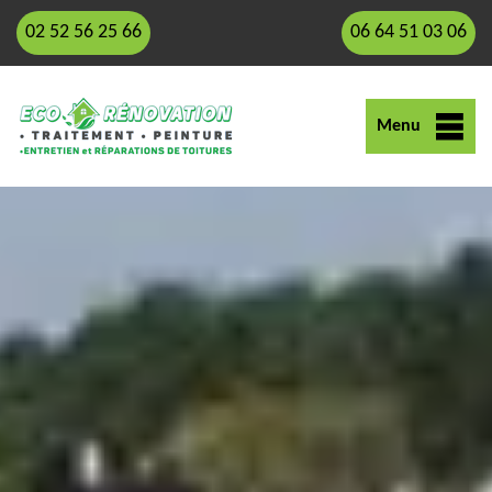
02 52 56 25 66
06 64 51 03 06
Menu