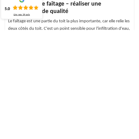
Réparation de faîtage – réaliser une
5.0
intervention de qualité
Lire nos
39
avis
Le faîtage est une partie du toit la plus importante, car elle relie les
deux côtés du toit. C'est un point sensible pour l'infiltration d'eau,
il est donc plus que nécessaire de la réparer en cas d'usure. Par
conséquent, appelez nos couvreurs pour la réparation de faîtage.
Ils ont les différentes techniques capables de réparer votre toit
avec soin. Pour cela, dès que vous constatez que la faîtière de
votre maison présente des dommages, n’hésitez pas à contacter
pour les travaux nécessaires.