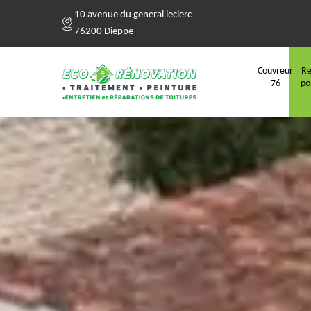
10 avenue du general leclerc
76200 Dieppe
Couvreur
Re
76
po