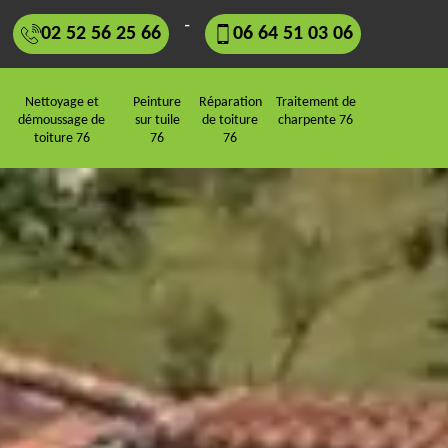
-
02 52 56 25 66
06 64 51 03 06
Nettoyage et
Peinture
Réparation
Traitement de
démoussage de
sur tuile
de toiture
charpente 76
toiture 76
76
76