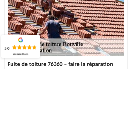
5.0
Lire nos
39
avis
Fuite de toiture 76360 – faire la réparation
avec ECO Rénovation
La fuite de toiture est un dommage qui ne se voit que lorsque les
signes extérieurs apparaissent. Ces signes se traduisent le plus
souvent par des traces sur les murs, sur le plafond. Dans ce cas, la
recherche de l’origine de la fuite doit faire l’objet d’une étude
minutieuse. Il faut alors une procédure à suivre pour la réparation
de fuite adéquate. Si le dégât est présent depuis quelques temps,
il y a peut-être déjà des eaux stagnantes dans la partie du toit.