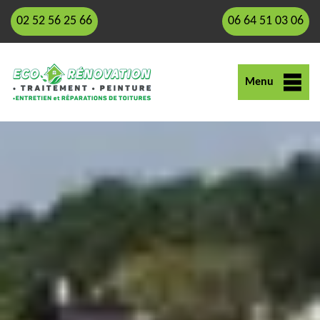
02 52 56 25 66
06 64 51 03 06
Menu