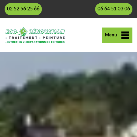
02 52 56 25 66
06 64 51 03 06
Menu