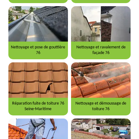
Nettoyage et pose de gouttière
Nettoyage et ravalement de
76
façade 76
Réparation fuite de toiture 76
Nettoyage et démoussage de
Seine-Maritime
toiture 76