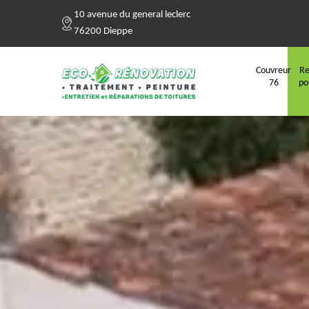
10 avenue du general leclerc
76200 Dieppe
Couvreur
Re
76
po