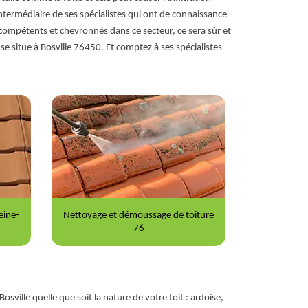
intermédiaire de ses spécialistes qui ont de connaissance
ompétents et chevronnés dans ce secteur, ce sera sûr et
 situe à Bosville 76450. Et comptez à ses spécialistes
iture
Peinture sur tuile 76
Répara
osville quelle que soit la nature de votre toit : ardoise,