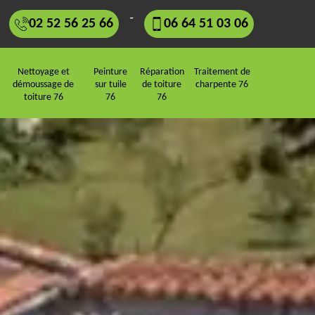
-
02 52 56 25 66
06 64 51 03 06
Nettoyage et
Peinture
Réparation
Traitement de
démoussage de
sur tuile
de toiture
charpente 76
toiture 76
76
76