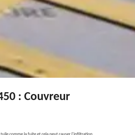
6450 : Couvreur
tuile comme la fuite et cela peut causer l’infiltration