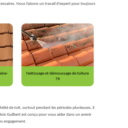
essaires. Nous faisons un travail d'expert pour toujours
iture
Peinture sur tuile 76
Répara
éité de toit, surtout pendant les périodes pluvieuses, il
Bois Guilbert est conçu pour vous aider dans un avenir
ans engagement.