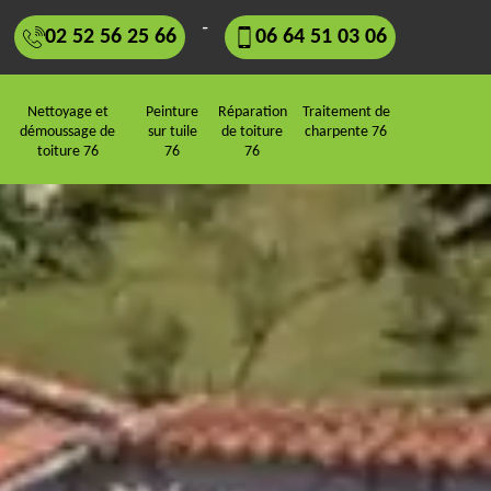
-
02 52 56 25 66
06 64 51 03 06
Nettoyage et
Peinture
Réparation
Traitement de
démoussage de
sur tuile
de toiture
charpente 76
toiture 76
76
76