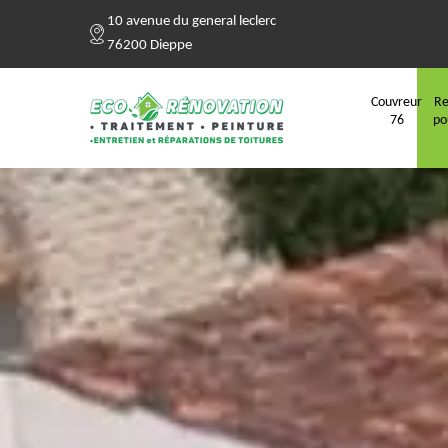
10 avenue du general leclerc
76200 Dieppe
Couvreur
Re
76
po