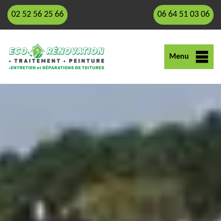
02 52 56 25 66
06 64 51 03 06
Menu