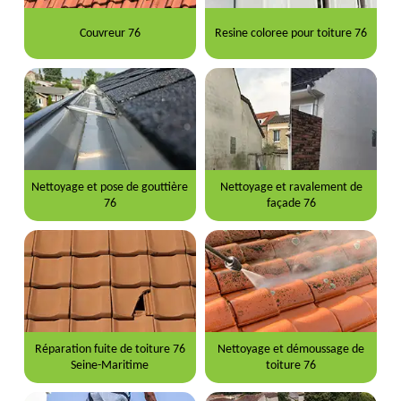
Couvreur 76
Resine coloree pour toiture 76
Nettoyage et pose de gouttière
Nettoyage et ravalement de
76
façade 76
Réparation fuite de toiture 76
Nettoyage et démoussage de
Seine-Maritime
toiture 76