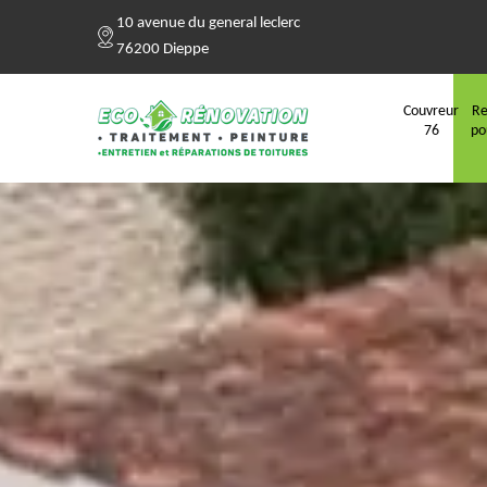
10 avenue du general leclerc
76200 Dieppe
Couvreur
Re
76
po