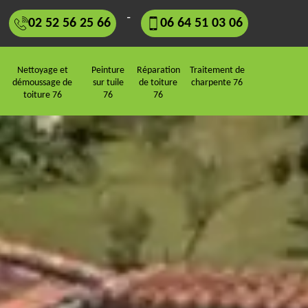
-
02 52 56 25 66
06 64 51 03 06
Nettoyage et
Peinture
Réparation
Traitement de
démoussage de
sur tuile
de toiture
charpente 76
toiture 76
76
76