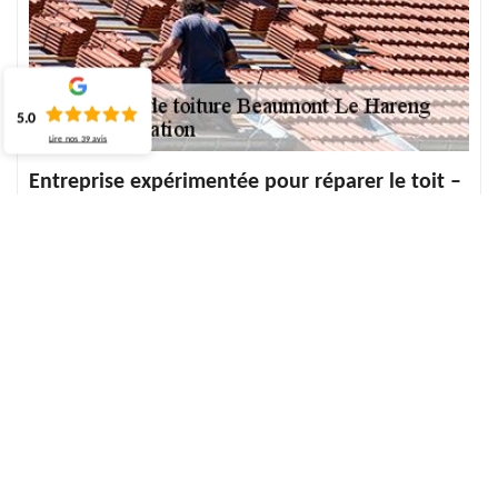
5.0
Lire nos
39
avis
Entreprise expérimentée pour réparer le toit –
Beaumont Le Hareng
Effectuer une inspection régulière de l’entretien du toit est une
bonne chose à faire pour déceler les différents dommages qui
peuvent se localiser sur votre toit. La réparation de la toiture est
très nécessaire et nécessite le plus souvent l'intervention de
professionnels. Nous sommes disponibles pour vous pour toute
demande. Entreprise expérimentée pour réparer le toit de votre
maison, nous mettons en place des travaux de qualité et des
services adéquats. Pour faire la réparation de votre toiture,
n'hésitez pas à faire appel à notre service expert.