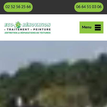
02 52 56 25 66
06 64 51 03 06
Menu