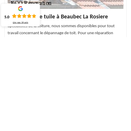
Réparation de tuile à Beaubec La Rosiere
5.0
Lire nos
39
avis
Spécialistes de la toiture, nous sommes disponibles pour tout
travail concernant le dépannage de toit. Pour une réparation
réussie des tuiles et des ardoises, nos experts sont disponibles
pour les réparer ou les remplacer si nécessaire. Pour une tuile de
haute performance, n'hésitez pas à choisir la solution adaptée à
votre demande. Nous proposons pour cela des services de haute
qualité pour donner une belle esthétique à votre toit. Au service
de tout 76440 et de ses villes, notre équipe est à votre service.