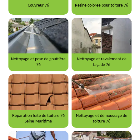
Couvreur 76
Resine coloree pour toiture 76
Nettoyage et pose de gouttière
Nettoyage et ravalement de
76
façade 76
Réparation fuite de toiture 76
Nettoyage et démoussage de
Seine-Maritime
toiture 76