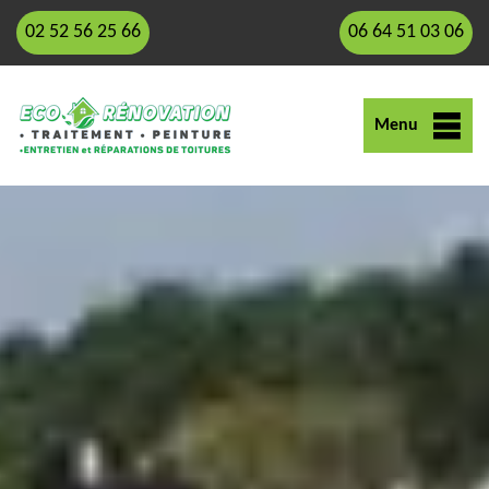
02 52 56 25 66
06 64 51 03 06
Menu