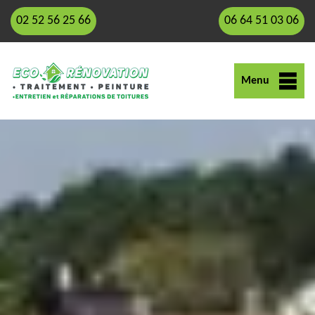
02 52 56 25 66
06 64 51 03 06
Menu