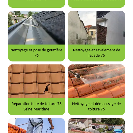
Nettoyage et pose de gouttière
Nettoyage et ravalement de
76
façade 76
Réparation fuite de toiture 76
Nettoyage et démoussage de
Seine-Maritime
toiture 76