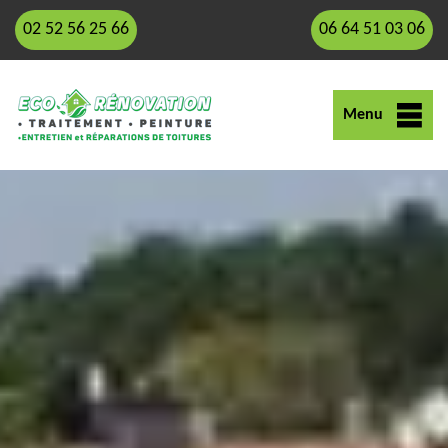
02 52 56 25 66
06 64 51 03 06
Menu