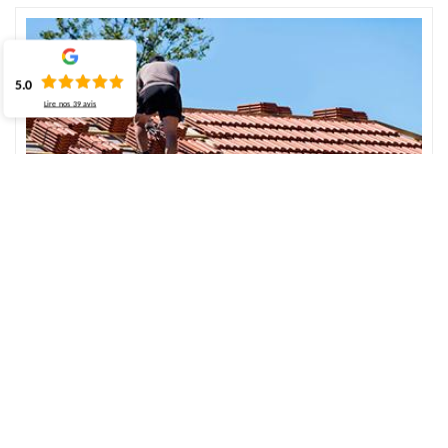
5.0
Lire nos
39
avis
Entreprise expérimentée pour réparer le toit –
Avesnes En Val
Effectuer une inspection régulière de l’entretien du toit est une
bonne chose à faire pour déceler les différents dommages qui