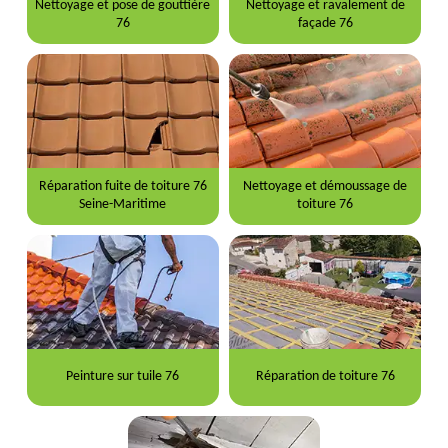
Nettoyage et pose de gouttière
Nettoyage et ravalement de
76
façade 76
Réparation fuite de toiture 76
Nettoyage et démoussage de
Seine-Maritime
toiture 76
Peinture sur tuile 76
Réparation de toiture 76