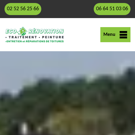
02 52 56 25 66
06 64 51 03 06
Menu