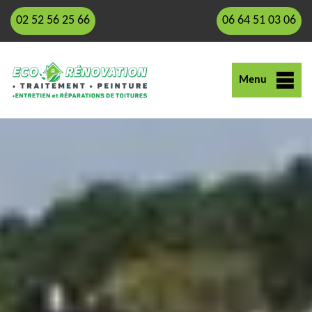
02 52 56 25 66
06 64 51 03 06
Menu