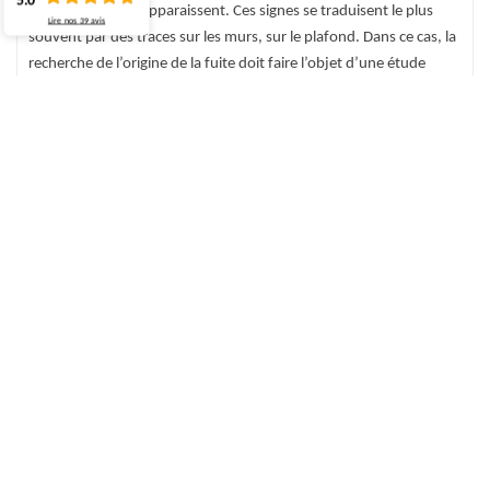
5.0
signes extérieurs apparaissent. Ces signes se traduisent le plus
Lire nos
39
avis
souvent par des traces sur les murs, sur le plafond. Dans ce cas, la
recherche de l’origine de la fuite doit faire l’objet d’une étude
minutieuse. Il faut alors une procédure à suivre pour la réparation
de fuite adéquate. Si le dégât est présent depuis quelques temps,
il y a peut-être déjà des eaux stagnantes dans la partie du toit.