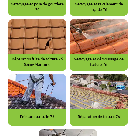
Nettoyage et pose de gouttière
Nettoyage et ravalement de
76
façade 76
Réparation fuite de toiture 76
Nettoyage et démoussage de
Seine-Maritime
toiture 76
Peinture sur tuile 76
Réparation de toiture 76