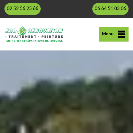
02 52 56 25 66
06 64 51 03 06
Menu