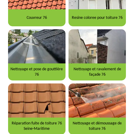
Couvreur 76
Resine coloree pour toiture 76
Nettoyage et pose de gouttière
Nettoyage et ravalement de
76
façade 76
Réparation fuite de toiture 76
Nettoyage et démoussage de
Seine-Maritime
toiture 76