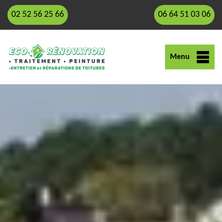
02 52 56 25 66
06 64 51 03 06
Menu